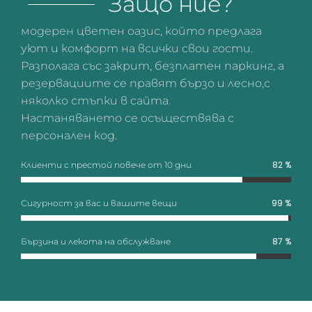
Защо ние?
модерен цветен оазис, който предлага
уют и комфорт на всички свои гости.
Разполага със закрит, безплатен паркинг, а
резервациите се правят бързо и лесно,с
няколко стъпки в сайта.
Настаняването се осъществява с
персонален код.
%
82
Клиенти с престой повече от 10 дни
%
99
Сигурност за вас и вашите вещи
%
87
Бързина и лекота на обслужване