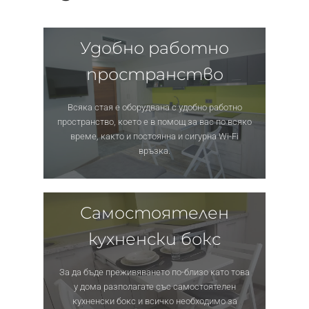
Удобно работно
пространство
Всяка стая е оборудвана с удобно работно
пространство, което е в помощ за вас по всяко
време, както и постоянна и сигурна Wi-Fi
връзка.
Самостоятелен
кухненски бокс
За да бъде преживяването по-близо като това
у дома разполагате със самостоятелен
кухненски бокс и всичко необходимо за