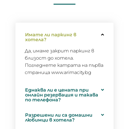
Имате ли паркинг в
хотела?
Да, имаме закрит паркинг в
близост до хотела.
Погледнете катрата на първа
страница www.arimacity.bg
Еднаква ли е цената при
онлайн резервация и такава
по телефона?
Разрешени ли са домашни
любимци в хотела?