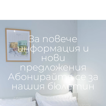
За повече
информация и
нови
предложения
Абонирайте се за
нашия бюлетин
Абонирайте се за информационния ни
бюледин, за да получавате актуални