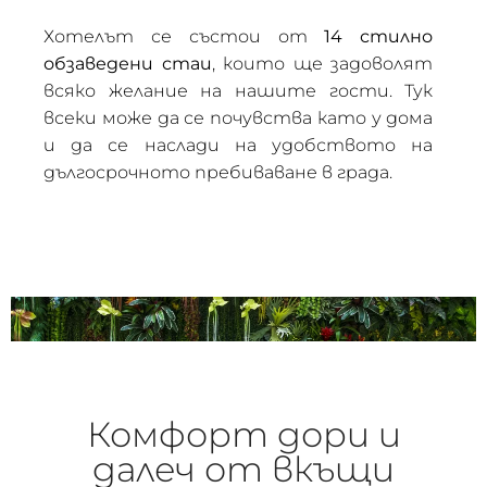
Хотелът се състои от
14 стилно
обзаведени стаи
, които ще задоволят
всяко желание на нашите гости. Тук
всеки може да се почувства като у дома
и да се наслади на удобството на
дългосрочното пребиваване в града.
Комфорт дори и
далеч от вкъщи